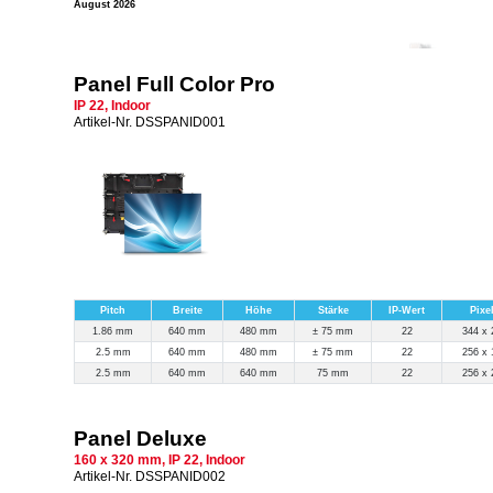
August 2026
Panel Full Color Pro
IP 22, Indoor
Artikel-Nr. DSSPANID001
Pitch
Breite
Höhe
Stärke
IP-Wert
Pixe
1.86 mm
640 mm
480 mm
± 75 mm
22
344 x 
2.5 mm
640 mm
480 mm
± 75 mm
22
256 x 
2.5 mm
640 mm
640 mm
75 mm
22
256 x 
Panel Deluxe
160 x 320 mm, IP 22, Indoor
Artikel-Nr. DSSPANID002