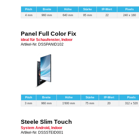
Pitch
Breite
Höhe
Stärke
IP-Wert
Pixels
4 mm
960 mm
640 mm
95 mm
22
240 x 160
Panel Full Color Fix
ideal für Schaufenster, Indoor
Artikel-Nr. DSSPANID102
Pitch
Breite
Höhe
Stärke
IP-Wert
Pixels
3 mm
960 mm
1'600 mm
75 mm
20
312 x 520
Steele Slim Touch
System Android, Indoor
Artikel-Nr. DSSSTEID001