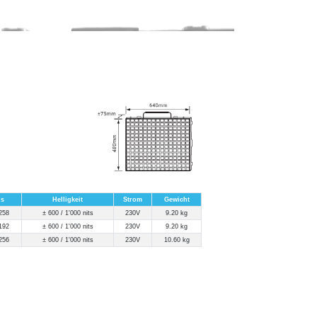
ls
Helligkeit
Strom
Gewicht
258
± 600 / 1'000 nits
230V
9.20 kg
192
± 600 / 1'000 nits
230V
9.20 kg
256
± 600 / 1'000 nits
230V
10.60 kg