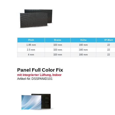
Pitch
Breite
Höhe
IP-Wert
1.86 mm
320 mm
160 mm
22
2.5 mm
320 mm
160 mm
22
4 mm
320 mm
160 mm
22
Panel Full Color Fix
mit integrierter Lüftung, Indoor
Artikel-Nr. DSSPANID101