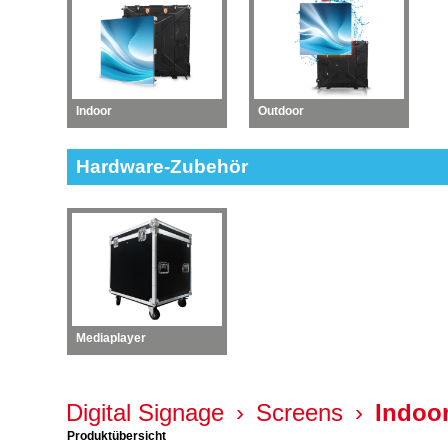
Indoor
Outdoor
Hardware-Zubehör
Mediaplayer
Digital Signage
›
Screens
›
Indoo
Produktübersicht