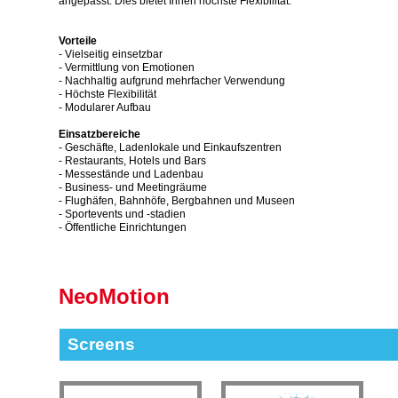
angepasst. Dies bietet Ihnen höchste Flexibilität.
Vorteile
- Vielseitig einsetzbar
- Vermittlung von Emotionen
- Nachhaltig aufgrund mehrfacher Verwendung
- Höchste Flexibilität
- Modularer Aufbau
Einsatzbereiche
- Geschäfte, Ladenlokale und Einkaufszentren
- Restaurants, Hotels und Bars
- Messestände und Ladenbau
- Business- und Meetingräume
- Flughäfen, Bahnhöfe, Bergbahnen und Museen
- Sportevents und -stadien
- Öffentliche Einrichtungen
NeoMotion
Screens