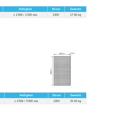
Helligkeit
Strom
Gewicht
± 1'000 / 1'200 nits
230V
17.60 kg
Helligkeit
Strom
Gewicht
± 4'500 / 5'000 nits
230V
35.00 kg