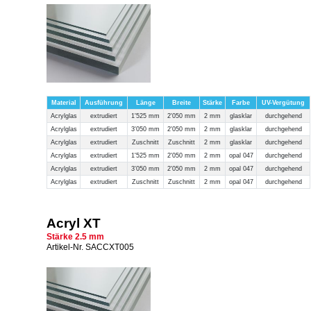
Material
Ausführung
Länge
Breite
Stärke
Farbe
UV-Vergütung
Acrylglas
extrudiert
1'525 mm
2'050 mm
2 mm
glasklar
durchgehend
Acrylglas
extrudiert
3'050 mm
2'050 mm
2 mm
glasklar
durchgehend
Acrylglas
extrudiert
Zuschnitt
Zuschnitt
2 mm
glasklar
durchgehend
Acrylglas
extrudiert
1'525 mm
2'050 mm
2 mm
opal 047
durchgehend
Acrylglas
extrudiert
3'050 mm
2'050 mm
2 mm
opal 047
durchgehend
Acrylglas
extrudiert
Zuschnitt
Zuschnitt
2 mm
opal 047
durchgehend
Acryl XT
Stärke 2.5 mm
Artikel-Nr. SACCXT005