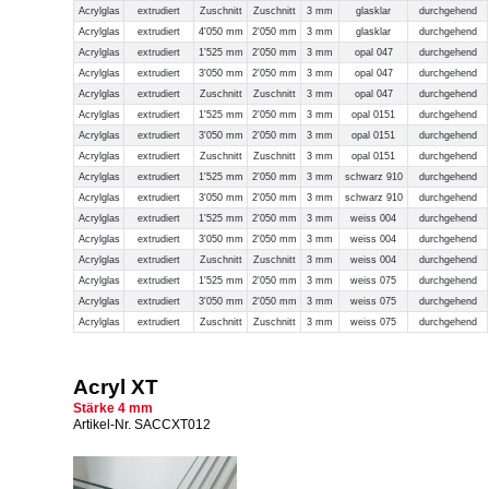
Acrylglas
extrudiert
Zuschnitt
Zuschnitt
3 mm
glasklar
durchgehend
Acrylglas
extrudiert
4'050 mm
2'050 mm
3 mm
glasklar
durchgehend
Acrylglas
extrudiert
1'525 mm
2'050 mm
3 mm
opal 047
durchgehend
Acrylglas
extrudiert
3'050 mm
2'050 mm
3 mm
opal 047
durchgehend
Acrylglas
extrudiert
Zuschnitt
Zuschnitt
3 mm
opal 047
durchgehend
Acrylglas
extrudiert
1'525 mm
2'050 mm
3 mm
opal 0151
durchgehend
Acrylglas
extrudiert
3'050 mm
2'050 mm
3 mm
opal 0151
durchgehend
Acrylglas
extrudiert
Zuschnitt
Zuschnitt
3 mm
opal 0151
durchgehend
Acrylglas
extrudiert
1'525 mm
2'050 mm
3 mm
schwarz 910
durchgehend
Acrylglas
extrudiert
3'050 mm
2'050 mm
3 mm
schwarz 910
durchgehend
Acrylglas
extrudiert
1'525 mm
2'050 mm
3 mm
weiss 004
durchgehend
Acrylglas
extrudiert
3'050 mm
2'050 mm
3 mm
weiss 004
durchgehend
Acrylglas
extrudiert
Zuschnitt
Zuschnitt
3 mm
weiss 004
durchgehend
Acrylglas
extrudiert
1'525 mm
2'050 mm
3 mm
weiss 075
durchgehend
Acrylglas
extrudiert
3'050 mm
2'050 mm
3 mm
weiss 075
durchgehend
Acrylglas
extrudiert
Zuschnitt
Zuschnitt
3 mm
weiss 075
durchgehend
Acryl XT
Stärke 4 mm
Artikel-Nr. SACCXT012