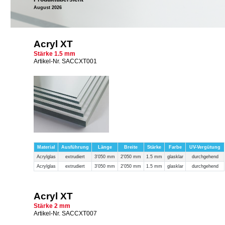
August 2026
Acryl XT
Stärke 1.5 mm
Artikel-Nr. SACCXT001
Material
Ausführung
Länge
Breite
Stärke
Farbe
UV-Vergütung
Acrylglas
extrudiert
3'050 mm
2'050 mm
1.5 mm
glasklar
durchgehend
Acrylglas
extrudiert
3'050 mm
2'050 mm
1.5 mm
glasklar
durchgehend
Acryl XT
Stärke 2 mm
Artikel-Nr. SACCXT007