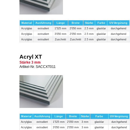
Material
Ausführung
Länge
Breite
Stärke
Farbe
UV-Vergütung
Acrylglas
extrudiert
1'525 mm
2'050 mm
2.5 mm
glasklar
durchgehend
Acrylglas
extrudiert
3'050 mm
2'050 mm
2.5 mm
glasklar
durchgehend
Acrylglas
extrudiert
Zuschnitt
Zuschnitt
2.5 mm
glasklar
durchgehend
Acryl XT
Stärke 3 mm
Artikel-Nr. SACCXT011
Material
Ausführung
Länge
Breite
Stärke
Farbe
UV-Vergütung
Acrylglas
extrudiert
1'525 mm
2'050 mm
3 mm
glasklar
durchgehend
Acrylglas
extrudiert
3'050 mm
2'050 mm
3 mm
glasklar
durchgehend