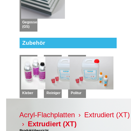
Gegossen
(GS)
Zubehör
Kleber
Reiniger
Politur
Acryl-Flachplatten
›
Extrudiert (XT)
›
Extrudiert (XT)
Produktübersicht