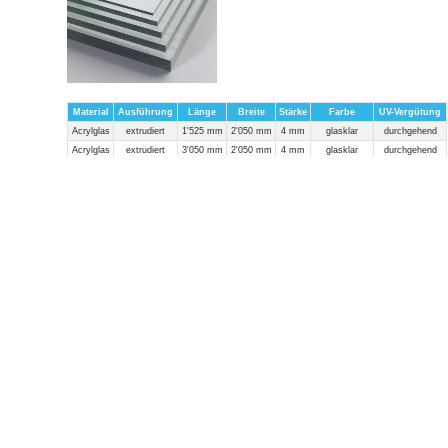
Material
Ausführung
Länge
Breite
Stärke
Farbe
UV-Vergütung
Acrylglas
extrudiert
1'525 mm
2'050 mm
4 mm
glasklar
durchgehend
Acrylglas
extrudiert
3'050 mm
2'050 mm
4 mm
glasklar
durchgehend
Acrylglas
extrudiert
Zuschnitt
Zuschnitt
4 mm
glasklar
durchgehend
Acrylglas
extrudiert
4'050 mm
2'050 mm
4 mm
glasklar
durchgehend
Acrylglas
extrudiert
6'000 mm
2'050 mm
4 mm
glasklar
durchgehend
Acrylglas
extrudiert
1'525 mm
2'050 mm
4 mm
opal 047
durchgehend
Acrylglas
extrudiert
3'050 mm
2'050 mm
4 mm
opal 047
durchgehend
Acrylglas
extrudiert
Zuschnitt
Zuschnitt
4 mm
opal 047
durchgehend
Acrylglas
extrudiert
1'525 mm
2'050 mm
4 mm
opal 0151
durchgehend
Acrylglas
extrudiert
3'050 mm
2'050 mm
4 mm
opal 0151
durchgehend
Acrylglas
extrudiert
Zuschnitt
Zuschnitt
4 mm
opal 0151
durchgehend
Acrylglas
extrudiert
4'000 mm
2'050 mm
4 mm
opal 0151
durchgehend
Acrylglas
extrudiert
1'525 mm
2'050 mm
4 mm
schwarz 910
durchgehend
Acrylglas
extrudiert
3'050 mm
2'050 mm
4 mm
schwarz 910
durchgehend
Acrylglas
extrudiert
1'525 mm
2'050 mm
4 mm
weiss 004
durchgehend
Acrylglas
extrudiert
3'050 mm
2'050 mm
4 mm
weiss 004
durchgehend
Acrylglas
extrudiert
Zuschnitt
Zuschnitt
4 mm
weiss 004
durchgehend