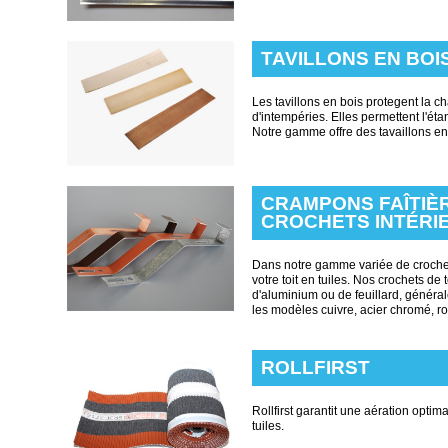
TAVILLONS EN BOI
Les tavillons en bois protegent la ch
d'intempéries. Elles permettent l'ét
Notre gamme offre des tavaillons en 
CRAMPONS FAÎTIÈ
CROCHETS INTÉRI
Dans notre gamme variée de crochets
votre toit en tuiles. Nos crochets de 
d'aluminium ou de feuillard, généra
les modèles cuivre, acier chromé, r
ROLLFIRST
Rollfirst garantit une aération optim
tuiles.