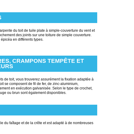
S
arpente du toit de tuile plate à simple-couverture du vent et
anchement des joints sur une toiture de simple couverture.
épicéa en différents types.
RES, CRAMPONS TEMPÊTE ET
EURS
 de toit, vous trouverez assurément la fixation adaptée à
toit se composent de fil de fer, de zinc-aluminium,
lement en exécution galvanisée. Selon le type de crochet,
ouge ou brun sont également disponibles.
ale du faîtage et de la crête et est adapté à de nombreuses