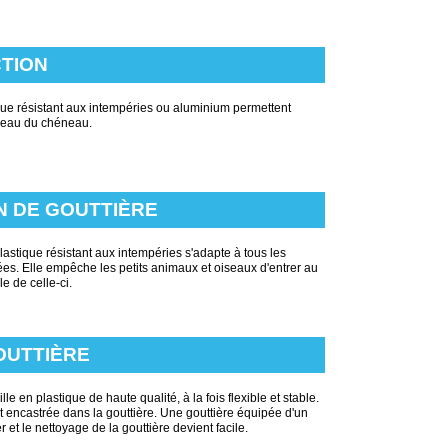
CTION
que résistant aux intempéries ou aluminium permettent
niveau du chéneau.
N DE GOUTTIÈRE
plastique résistant aux intempéries s'adapte à tous les
riées. Elle empêche les petits animaux et oiseaux d'entrer au
le de celle-ci.
OUTTIÈRE
lle en plastique de haute qualité, à la fois flexible et stable.
t encastrée dans la gouttière. Une gouttière équipée d'un
 et le nettoyage de la gouttière devient facile.