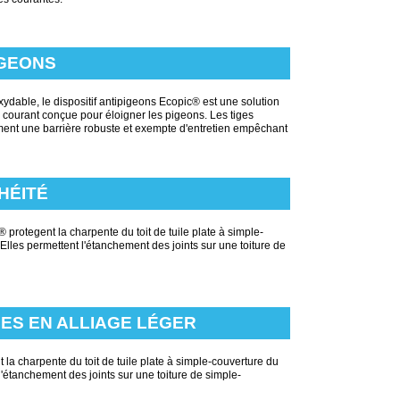
IGEONS
xydable, le dispositif antipigeons Ecopic® est une solution
courant conçue pour éloigner les pigeons. Les tiges
ment une barrière robuste et exempte d'entretien empêchant
HÉITÉ
protegent la charpente du toit de tuile plate à simple-
 Elles permettent l'étanchement des joints sur une toiture de
LES EN ALLIAGE LÉGER
 la charpente du toit de tuile plate à simple-couverture du
 l'étanchement des joints sur une toiture de simple-