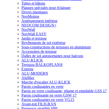
Tubes et bâtons
Plaques spéciales pour éclairage
Divers plastiques
NeoMotion
Aménagement intérieur
NEOCOM DESIGN+
NeoWall
NeoWall EASY
Jardin et terrasse
Revêtements de sol extérieur
Sous-constructions de terrasses en aluminium
Accessoires de terrasse
Dalles de sol autoportantes pour balcons
ALU-KLICK
Terrazza BALKOPLAN®
Externa
ALU-MODERN
AluMax
Marche d'escalier ALU-KLICK
Parois coulissantes en verre
Parois en verre coulissante, pliante et empilable GSS 17
Parois coulissante en verre GSW 17
Parois coulissantes en verre VG15
Avant-toit FILIGRAN
Panneaux stratifiés HPL