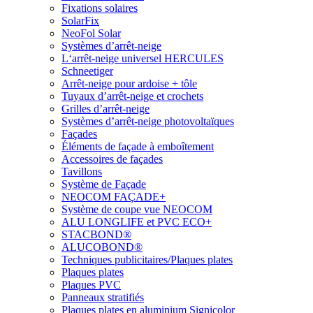
Fixations solaires
SolarFix
NeoFol Solar
Systèmes d’arrêt-neige
L‘arrêt-neige universel HERCULES
Schneetiger
Arrêt-neige pour ardoise + tôle
Tuyaux d’arrêt-neige et crochets
Grilles d’arrêt-neige
Systèmes d’arrêt-neige photovoltaïques
Façades
Éléments de façade à emboîtement
Accessoires de façades
Tavillons
Système de Façade
NEOCOM FAÇADE+
Système de coupe vue NEOCOM
ALU LONGLIFE et PVC ECO+
STACBOND®
ALUCOBOND®
Techniques publicitaires/Plaques plates
Plaques plates
Plaques PVC
Panneaux stratifiés
Plaques plates en aluminium Signicolor