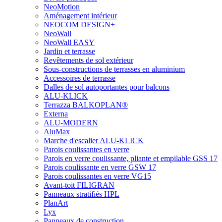
NeoMotion
Aménagement intérieur
NEOCOM DESIGN+
NeoWall
NeoWall EASY
Jardin et terrasse
Revêtements de sol extérieur
Sous-constructions de terrasses en aluminium
Accessoires de terrasse
Dalles de sol autoportantes pour balcons
ALU-KLICK
Terrazza BALKOPLAN®
Externa
ALU-MODERN
AluMax
Marche d'escalier ALU-KLICK
Parois coulissantes en verre
Parois en verre coulissante, pliante et empilable GSS 17
Parois coulissante en verre GSW 17
Parois coulissantes en verre VG15
Avant-toit FILIGRAN
Panneaux stratifiés HPL
PlanArt
Lyx
Panneaux de construction