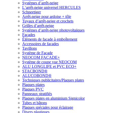
Systèmes d’arrêt-neige
L‘arrêt-neige universel HERCULES
Schneetiger
Arrêt-neige pour ardoise + tôle
Tuyaux d’arrêt-neige et crochets
Grilles d’arrêt-neige
Systèmes d’arrêt-neige photovoltaïques
Façades
Éléments de façade à emboîtement
Accessoires de façades
Tavillons
Système de Façade
NEOCOM FAÇADE+
Système de coupe vue NEOCOM
ALU LONGLIFE et PVC ECO+
STACBOND®
ALUCOBOND®
Techniques publicitaires/Plaques plates
Plaques plates
Plaques PVC
Panneaux stratifiés
Plaques plates en aluminium Signicolor
Tubes et bâtons
Plaques spéciales pour éclairage
Divers plastiques