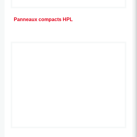
Panneaux compacts HPL
Accessoires tels que vis,
couvre-joint, tôles,
grilles et crochets pour ardoise