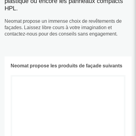
plastique ou encore les panneaux compacts
HPL.
Neomat propose un immense choix de revêtements de
façades. Laissez libre cours à votre imagination et
contactez-nous pour des conseils sans engagement.
Neomat propose les produits de façade suivants
Façades en plastique,
pour une façade moderne en un
tournemain,
luminosité élevée combinée
à une isolation optimale