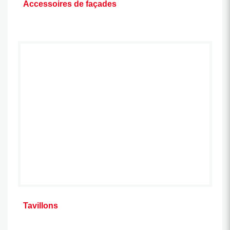
Accessoires de façades
Tavillons d’épicéa et de mélèze,
dans diverses formes
et dimensions
Tavillons