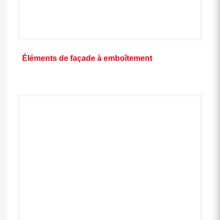
Éléments de façade à emboîtement
résistants aux intempéries
pour façades, rembourrages
de balustrades cloisons,
revêtements de balcons