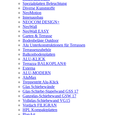
Spezialplatten Beleuchtung
Diverse Kunststoffe
NeoMotion
Innenausbau
NEOCOM DESIGN+
NeoWall
NeoWall EASY
Garten & Terrasse
Bodenbeläge Outdoor
Alu Unterkonstruktionen für Terrassen
Terrassenzubehör
Balkonbodenplatten
ALU-KLICK
Terrazza BALKOPLAN®
Externa
ALU-MODERN
AluMax
Treppentritt Alu-Klick
Glas Schiebewände
Glas-Schiebe-Stapelwand GSS 17
Ganzglas-Schiebewand GSW 17
Vollglas-Schiebewand VG15
Vordach FILIGRAN
HPL Kompaktplatten
PlanArt