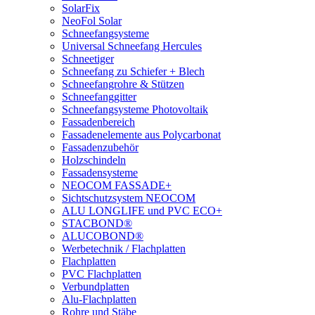
SolarFix
NeoFol Solar
Schneefangsysteme
Universal Schneefang Hercules
Schneetiger
Schneefang zu Schiefer + Blech
Schneefangrohre & Stützen
Schneefanggitter
Schneefangsysteme Photovoltaik
Fassadenbereich
Fassadenelemente aus Polycarbonat
Fassadenzubehör
Holzschindeln
Fassadensysteme
NEOCOM FASSADE+
Sichtschutzsystem NEOCOM
ALU LONGLIFE und PVC ECO+
STACBOND®
ALUCOBOND®
Werbetechnik / Flachplatten
Flachplatten
PVC Flachplatten
Verbundplatten
Alu-Flachplatten
Rohre und Stäbe