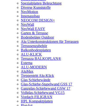
Spezialplatten Beleuchtung
Diverse Kunststoffe
NeoMotion
Innenausbau
NEOCOM DESIGN+
NeoWall
NeoWall EASY
Garten & Terrasse
Bodenbeläge Outdoor
Alu Unterkonstruktionen für Terrassen
Terrassenzubehör
Balkonbodenplatten
ALU-KLICK
Terrazza BALKOPLAN®
Externa
ALU-MODERN
AluMax
Treppentritt Alu-Klick
Glas Schiebewände
Glas-Schiebe-Stapelwand GSS 17
Ganzglas-Schiebewand GSW 17
Vollglas-Schiebewand VG15
Vordach FILIGRAN
HPL Kompaktplatten
PlanArt