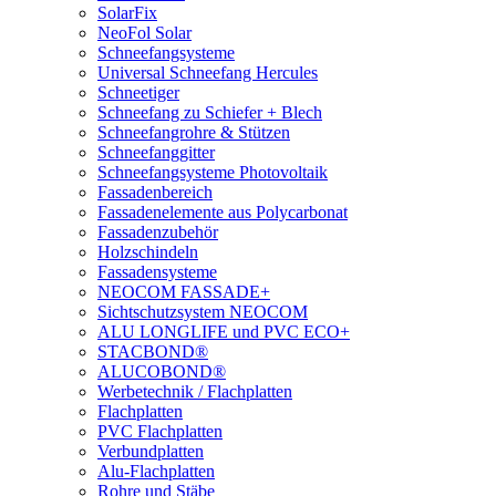
SolarFix
NeoFol Solar
Schneefangsysteme
Universal Schneefang Hercules
Schneetiger
Schneefang zu Schiefer + Blech
Schneefangrohre & Stützen
Schneefanggitter
Schneefangsysteme Photovoltaik
Fassadenbereich
Fassadenelemente aus Polycarbonat
Fassadenzubehör
Holzschindeln
Fassadensysteme
NEOCOM FASSADE+
Sichtschutzsystem NEOCOM
ALU LONGLIFE und PVC ECO+
STACBOND®
ALUCOBOND®
Werbetechnik / Flachplatten
Flachplatten
PVC Flachplatten
Verbundplatten
Alu-Flachplatten
Rohre und Stäbe