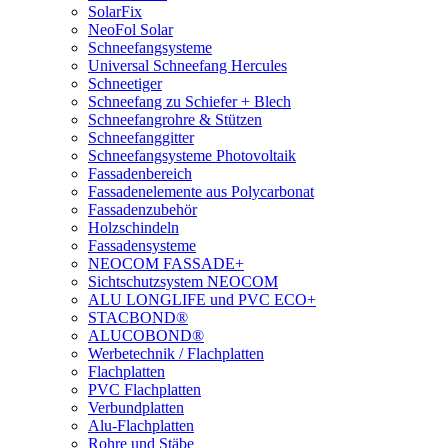
SolarFix
NeoFol Solar
Schneefangsysteme
Universal Schneefang Hercules
Schneetiger
Schneefang zu Schiefer + Blech
Schneefangrohre & Stützen
Schneefanggitter
Schneefangsysteme Photovoltaik
Fassadenbereich
Fassadenelemente aus Polycarbonat
Fassadenzubehör
Holzschindeln
Fassadensysteme
NEOCOM FASSADE+
Sichtschutzsystem NEOCOM
ALU LONGLIFE und PVC ECO+
STACBOND®
ALUCOBOND®
Werbetechnik / Flachplatten
Flachplatten
PVC Flachplatten
Verbundplatten
Alu-Flachplatten
Rohre und Stäbe