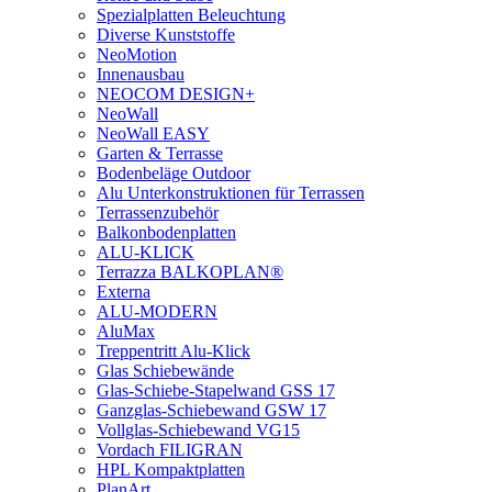
Spezialplatten Beleuchtung
Diverse Kunststoffe
NeoMotion
Innenausbau
NEOCOM DESIGN+
NeoWall
NeoWall EASY
Garten & Terrasse
Bodenbeläge Outdoor
Alu Unterkonstruktionen für Terrassen
Terrassenzubehör
Balkonbodenplatten
ALU-KLICK
Terrazza BALKOPLAN®
Externa
ALU-MODERN
AluMax
Treppentritt Alu-Klick
Glas Schiebewände
Glas-Schiebe-Stapelwand GSS 17
Ganzglas-Schiebewand GSW 17
Vollglas-Schiebewand VG15
Vordach FILIGRAN
HPL Kompaktplatten
PlanArt