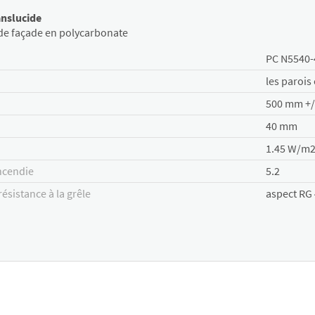
anslucide
de façade en polycarbonate
PC N5540-
les parois 
500 mm +/
40 mm
1.45 W/m
incendie
5.2
résistance à la grêle
aspect RG 