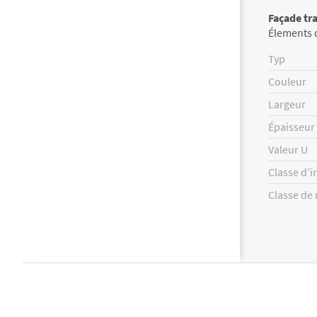
Façade tr
Élements 
Typ
Couleur
Largeur
Épaisseur
Valeur U
Classe d’
Classe de 