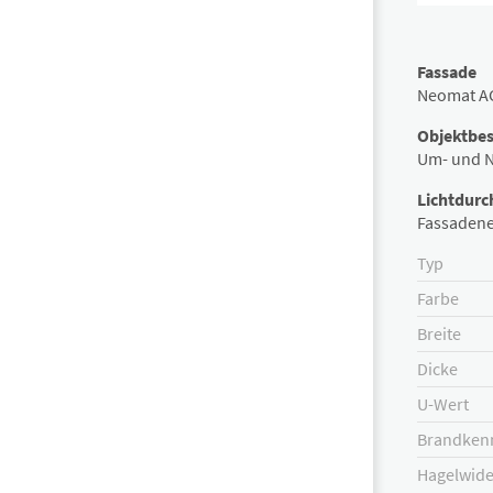
Fassade
Neomat A
Objektbe
Um- und N
Lichtdurc
Fassadene
Typ
Farbe
Breite
Dicke
U-Wert
Brandkenn
Hagelwide