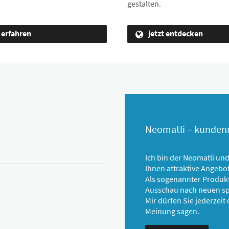
gestalten.
 erfahren
jetzt entdecken
Neomatli – kundenn
Ich bin der Neomatli und
Ihnen attraktive Angebot
Als sogenannter Produkt
Ausschau nach neuen s
Mir dürfen Sie jederzeit 
Meinung sagen.