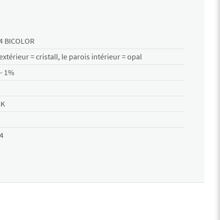
4 BICOLOR
extérieur = cristall, le parois intérieur = opal
- 1%
2K
4