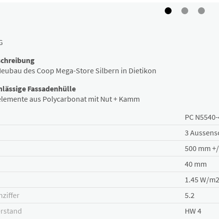
G
schreibung
eubau des Coop Mega-Store Silbern in Dietikon
hlässige Fassadenhülle
lemente aus Polycarbonat mit Nut + Kamm
PC N5540-
3 Aussensc
500 mm +/
40 mm
1.45 W/m
ziffer
5.2
rstand
HW 4