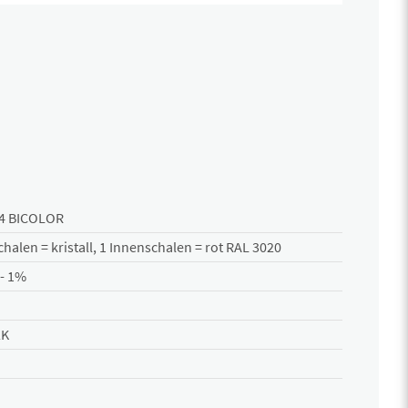
4 BICOLOR
halen = kristall, 1 Innenschalen = rot RAL 3020
- 1%
2K