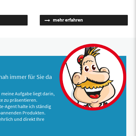
mehr erfahren
ah immer für Sie da
 meine Aufgabe liegt darin,
e zu präsentieren.
e-Agent halte ich ständig
pannenden Produkten.
ehrlich und direkt Ihre