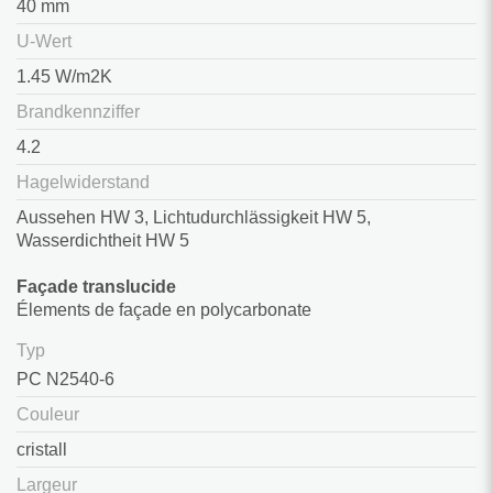
40 mm
U-Wert
1.45 W/m2K
Brandkennziffer
4.2
Hagelwiderstand
Aussehen HW 3, Lichtudurchlässigkeit HW 5,
Wasserdichtheit HW 5
Façade translucide
Élements de façade en polycarbonate
Typ
PC N2540-6
Couleur
cristall
Largeur