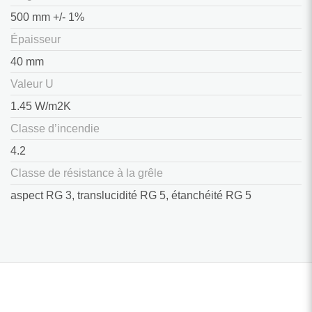
500 mm +/- 1%
Épaisseur
40 mm
Valeur U
1.45 W/m2K
Classe d’incendie
4.2
Classe de résistance à la grêle
aspect RG 3, translucidité RG 5, étanchéité RG 5