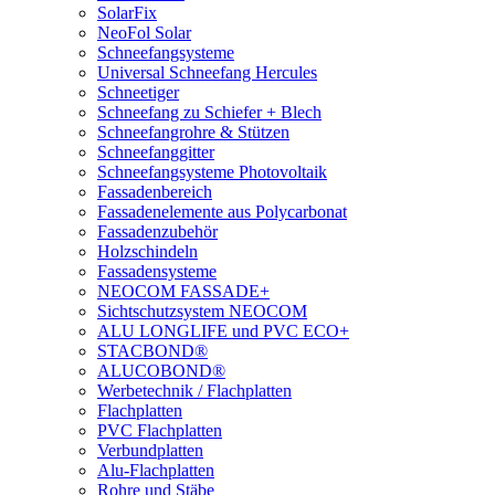
SolarFix
NeoFol Solar
Schneefangsysteme
Universal Schneefang Hercules
Schneetiger
Schneefang zu Schiefer + Blech
Schneefangrohre & Stützen
Schneefanggitter
Schneefangsysteme Photovoltaik
Fassadenbereich
Fassadenelemente aus Polycarbonat
Fassadenzubehör
Holzschindeln
Fassadensysteme
NEOCOM FASSADE+
Sichtschutzsystem NEOCOM
ALU LONGLIFE und PVC ECO+
STACBOND®
ALUCOBOND®
Werbetechnik / Flachplatten
Flachplatten
PVC Flachplatten
Verbundplatten
Alu-Flachplatten
Rohre und Stäbe