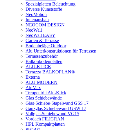
Spezialplatten Beleuchtung
Diverse Kunststoffe
NeoMotion
Innenausbau
NEOCOM DESIGN+
NeoWall
NeoWall EASY
Garten & Terrasse
Bodenbeläge Outdoor
Alu Unterkonstruktionen für Terrassen
Terrassenzubehör
Balkonbodenplatten
ALU-KLICK
Terrazza BALKOPLAN®
Externa
ALU-MODERN
AluMax
Treppentritt Alu-Klick
Glas Schiebewände
Glas-Schiebe-Stapelwand GSS 17
Ganzglas-Schiebewand GSW 17
Vollglas-Schiebewand VG15
Vordach FILIGRAN
HPL Kompaktplatten
PlanArt