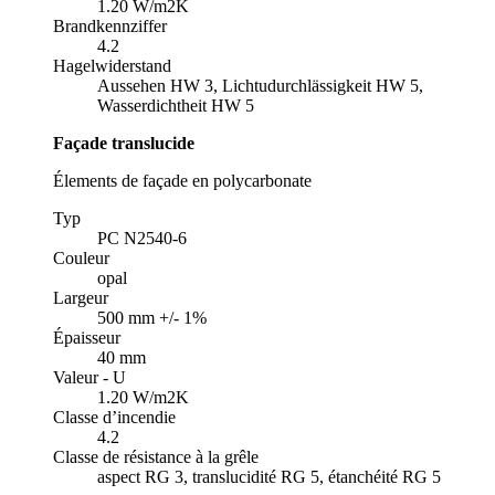
1.20 W/m2K
Brandkennziffer
4.2
Hagelwiderstand
Aussehen HW 3, Lichtudurchlässigkeit HW 5,
Wasserdichtheit HW 5
Façade translucide
Élements de façade en polycarbonate
Typ
PC N2540-6
Couleur
opal
Largeur
500 mm +/- 1%
Épaisseur
40 mm
Valeur - U
1.20 W/m2K
Classe d’incendie
4.2
Classe de résistance à la grêle
aspect RG 3, translucidité RG 5, étanchéité RG 5