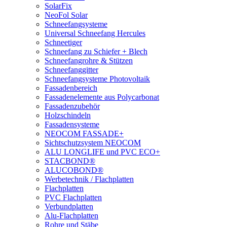
SolarFix
NeoFol Solar
Schneefangsysteme
Universal Schneefang Hercules
Schneetiger
Schneefang zu Schiefer + Blech
Schneefangrohre & Stützen
Schneefanggitter
Schneefangsysteme Photovoltaik
Fassadenbereich
Fassadenelemente aus Polycarbonat
Fassadenzubehör
Holzschindeln
Fassadensysteme
NEOCOM FASSADE+
Sichtschutzsystem NEOCOM
ALU LONGLIFE und PVC ECO+
STACBOND®
ALUCOBOND®
Werbetechnik / Flachplatten
Flachplatten
PVC Flachplatten
Verbundplatten
Alu-Flachplatten
Rohre und Stäbe