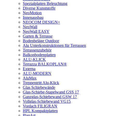
Spezialplatten Beleuchtung
Diverse Kunststoffe
NeoMotion
Innenausbau
NEOCOM DESIGN+
NeoWall
NeoWall EASY
Garten & Terrasse
Bodenbeläge Outdoor
Alu Unterkonstruktionen für Terrassen
Terrassenzubehör
Balkonbodenplatten
ALU-KLICK
Terrazza BALKOPLAN®
Externa
ALU-MODERN
AluMax
Treppentritt Alu-Klick
Glas Schiebewände
Glas-Schiebe-Stapelwand GSS 17
Ganzglas-Schiebewand GSW 17
Vollglas-Schiebewand VG15
Vordach FILIGRAN
HPL Kompaktplatten
PlanArt