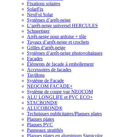
Fixations solaires
SolarFix
NeoFol Solar
Systèmes d’arrêt-neige
L‘arrêt-neige universel HERCULES
Schneetiger
Arrêt-neige pour ardoise + tôle
Tuyaux d’arrêt-neige et crochets
Grilles d’arrêt-neige
Systèmes d’arrêt-neige photovoltaïques
Façades
Éléments de façade à emboîtement
Accessoires de façades
Tavillons
Système de Façade
NEOCOM FAÇADE+
Système de coupe vue NEOCOM
ALU LONGLIFE et PVC ECO+
STACBOND®
ALUCOBOND®
Techniques publicitaires/Plaques plates
Plaques plates
Plaques PVC
Panneaux stratifiés
Plaques plates en aluminium Signicolor