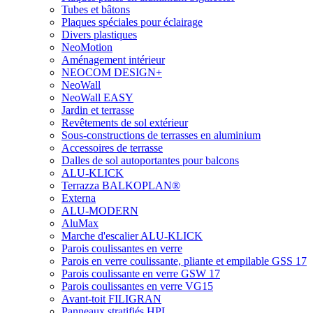
Tubes et bâtons
Plaques spéciales pour éclairage
Divers plastiques
NeoMotion
Aménagement intérieur
NEOCOM DESIGN+
NeoWall
NeoWall EASY
Jardin et terrasse
Revêtements de sol extérieur
Sous-constructions de terrasses en aluminium
Accessoires de terrasse
Dalles de sol autoportantes pour balcons
ALU-KLICK
Terrazza BALKOPLAN®
Externa
ALU-MODERN
AluMax
Marche d'escalier ALU-KLICK
Parois coulissantes en verre
Parois en verre coulissante, pliante et empilable GSS 17
Parois coulissante en verre GSW 17
Parois coulissantes en verre VG15
Avant-toit FILIGRAN
Panneaux stratifiés HPL