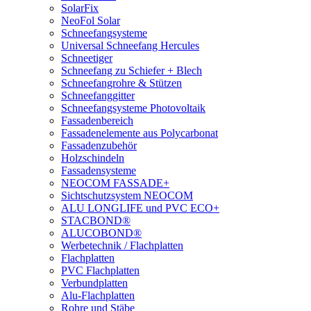
SolarFix
NeoFol Solar
Schneefangsysteme
Universal Schneefang Hercules
Schneetiger
Schneefang zu Schiefer + Blech
Schneefangrohre & Stützen
Schneefanggitter
Schneefangsysteme Photovoltaik
Fassadenbereich
Fassadenelemente aus Polycarbonat
Fassadenzubehör
Holzschindeln
Fassadensysteme
NEOCOM FASSADE+
Sichtschutzsystem NEOCOM
ALU LONGLIFE und PVC ECO+
STACBOND®
ALUCOBOND®
Werbetechnik / Flachplatten
Flachplatten
PVC Flachplatten
Verbundplatten
Alu-Flachplatten
Rohre und Stäbe