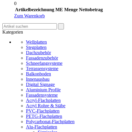
0
Artikelbezeichnung
ME
Menge
Nettobetrag
Zum Warenkorb
Kategorien
Wellplatten
Stegplatten
Dachzubehör
Fassadenzubehör
Schneefangsysteme
Terrassensysteme
Balkonboden
Innenausbau
Digital Signage
Aluminium Profile
Fassadensysteme
Acryl-Flachplatten
Acryl Rohre & Stäbe
PVC-Flachplatten
PETG-Flachplatten
Polycarbonat-Flachplatten
Alu-Flachplatten