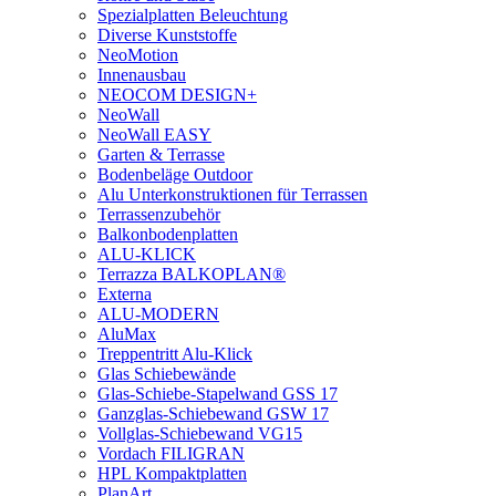
Spezialplatten Beleuchtung
Diverse Kunststoffe
NeoMotion
Innenausbau
NEOCOM DESIGN+
NeoWall
NeoWall EASY
Garten & Terrasse
Bodenbeläge Outdoor
Alu Unterkonstruktionen für Terrassen
Terrassenzubehör
Balkonbodenplatten
ALU-KLICK
Terrazza BALKOPLAN®
Externa
ALU-MODERN
AluMax
Treppentritt Alu-Klick
Glas Schiebewände
Glas-Schiebe-Stapelwand GSS 17
Ganzglas-Schiebewand GSW 17
Vollglas-Schiebewand VG15
Vordach FILIGRAN
HPL Kompaktplatten
PlanArt