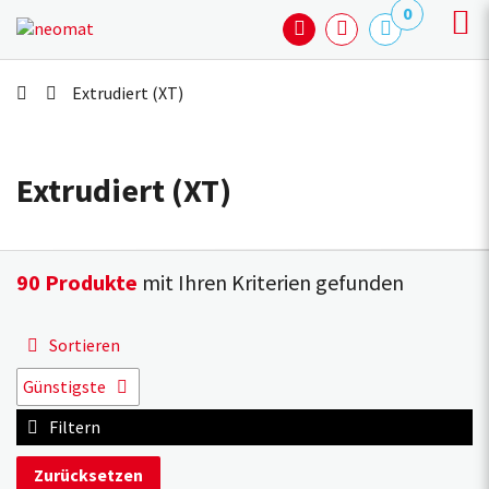
0
Extrudiert (XT)
Extrudiert (XT)
90 Produkte
mit Ihren Kriterien gefunden
Sortieren
Günstigste
Netto-Preis
Günstigste
Filtern
Teuerste
Zurücksetzen