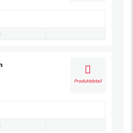
K
m
Produktdetail
K