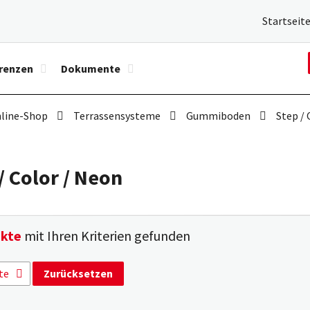
Startseit
renzen
Dokumente
line-Shop
Terrassensysteme
Gummiboden
Step / 
/ Color / Neon
ukte
mit Ihren Kriterien gefunden
stigste
te
Zurücksetzen
erste