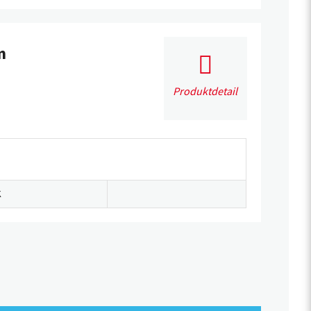
m
Produktdetail
K