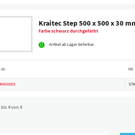
Kraitec Step 500 x 500 x 30 m
Farbe schwarz durchgefärbt
Artikel ab Lager lieferbar
-Nr.
ME
KRAI003
ST
 bis 4 von 4