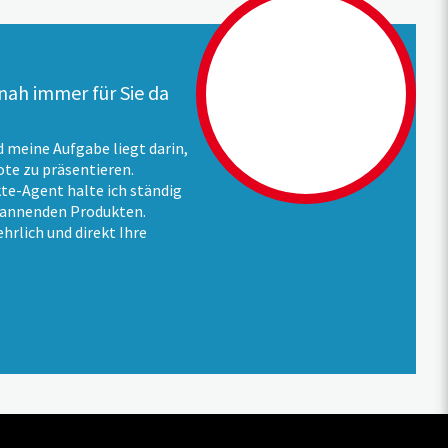
ah immer für Sie da
d meine Aufgabe liegt darin,
te zu präsentieren.
te-Agent halte ich ständig
pannenden Produkten.
ehrlich und direkt Ihre