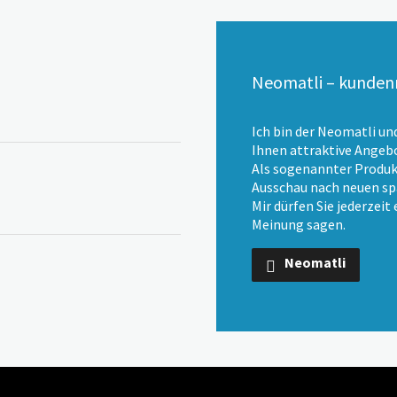
Neomatli – kundenn
Ich bin der Neomatli un
Ihnen attraktive Angebo
Als sogenannter Produk
Ausschau nach neuen s
Mir dürfen Sie jederzeit 
Meinung sagen.
Neomatli