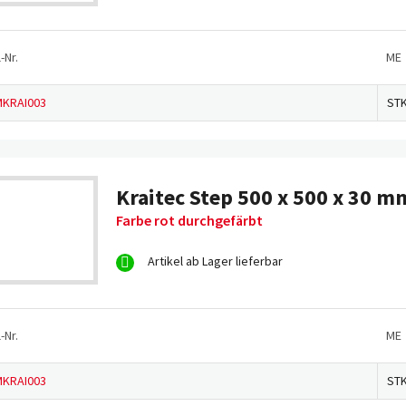
-Nr.
ME
KRAI003
ST
Kraitec Step 500 x 500 x 30 m
Farbe rot durchgefärbt
Artikel ab Lager lieferbar
-Nr.
ME
KRAI003
ST