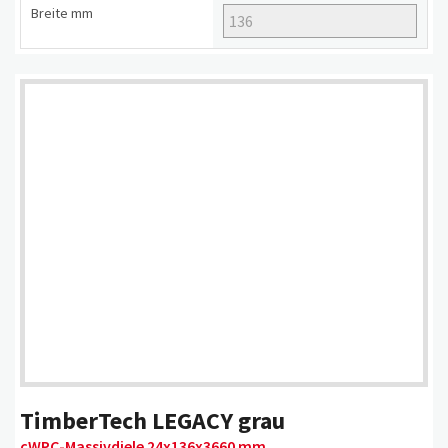
Breite
mm
TimberTech LEGACY grau
cWPC-Massivdiele 24x136x3660 mm