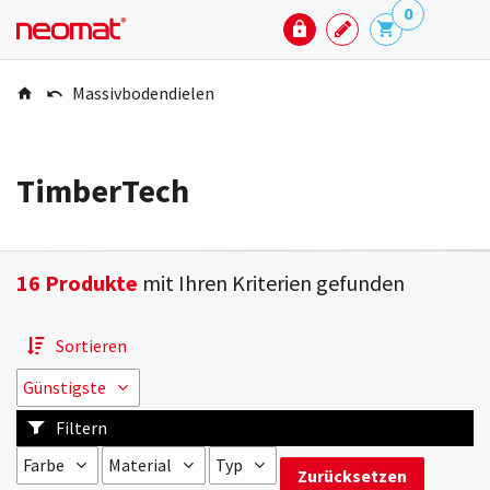
0
Massivbodendielen
TimberTech
16 Produkte
mit Ihren Kriterien gefunden
Sortieren
Günstigste
Netto-Preis
Günstigste
Filtern
Teuerste
Farbe
Material
Typ
Zurücksetzen